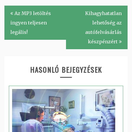
Bejegyzés
Az MP3 letöltés
Kihagyhatatlan
navigáció
ingyen teljesen
lehetőség az
legális!
autófelvásárlás
készpénzért
HASONLÓ BEJEGYZÉSEK