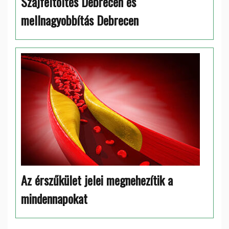
Szájfeltöltés Debrecen és
mellnagyobbítás Debrecen
Az érszűkület jelei megnehezítik a
mindennapokat