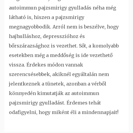
autoimmun pajzsmirigy gyulladás néha még
látható is, hiszen a pajzsmirigy
megnagyobbodik. Arról nem is beszélve, hogy
hajhulláshoz, depresszióhoz és
bőrszárazsághoz is vezethet. Sőt, a komolyabb
esetekben még a meddőség is ide vezethető
vissza. Érdekes módon vannak
szerencsésebbek, akiknél egyáltalán nem
jelentkeznek a tünetek, azonban a vérből
könnyedén kimutatják az autoimmun
pajzsmirigy gyulladást. Érdemes tehát
odafigyelni, hogy miként éli a mindennapjait!