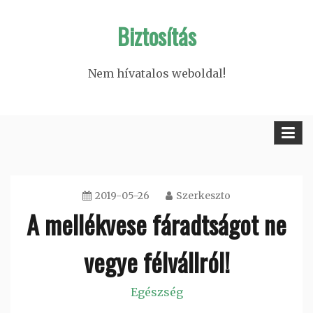
Skip
Biztosítás
to
content
Nem hívatalos weboldal!
2019-05-26
Szerkeszto
A mellékvese fáradtságot ne
vegye félvállról!
Egészség