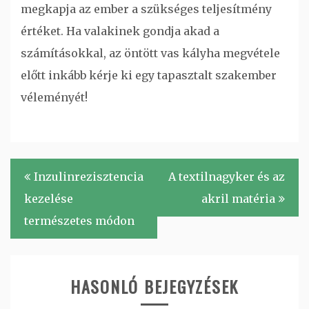
megkapja az ember a szükséges teljesítmény
értéket. Ha valakinek gondja akad a
számításokkal, az öntött vas kályha megvétele
előtt inkább kérje ki egy tapasztalt szakember
véleményét!
Bejegyzés
Inzulinrezisztencia
A textilnagyker és az
navigáció
kezelése
akril matéria
természetes módon
HASONLÓ BEJEGYZÉSEK