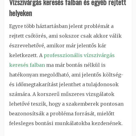
Vízszivárgás keresés falban és egyéb rejtett
helyeken
Egyre több háztartásban jelent problémát a
rejtett csőtörés, ami sokszor csak akkor válik
észrevehetővé, amikor már jelentős kár
keletkezett. A
professzionális vízszivárgás
keresés falban
ma már bontás nélkül is
hatékonyan megoldható, ami jelentős költség-
és időmegtakarítást jelenthet a tulajdonosok
számára. A korszerű műszeres vizsgálatok
lehetővé teszik, hogy a szakemberek pontosan
beazonosítsák a probléma forrását, mielőtt
felesleges bontási munkálatokba kezdenének.