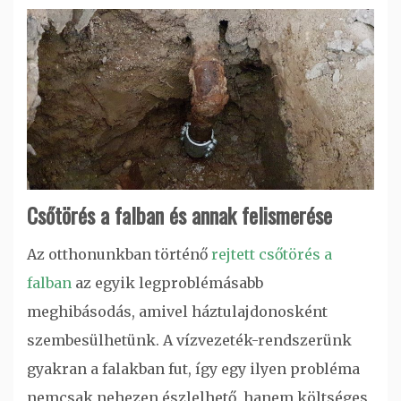
Csőtörés a falban és annak felismerése
Az otthonunkban történő
rejtett csőtörés a
falban
az egyik legproblémásabb
meghibásodás, amivel háztulajdonosként
szembesülhetünk. A vízvezeték-rendszerünk
gyakran a falakban fut, így egy ilyen probléma
nemcsak nehezen észlelhető, hanem költséges