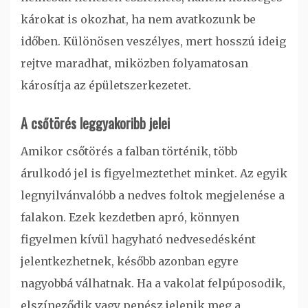
károkat is okozhat, ha nem avatkozunk be
időben. Különösen veszélyes, mert hosszú ideig
rejtve maradhat, miközben folyamatosan
károsítja az épületszerkezetet.
A csőtörés leggyakoribb jelei
Amikor csőtörés a falban történik, több
árulkodó jel is figyelmeztethet minket. Az egyik
legnyilvánvalóbb a nedves foltok megjelenése a
falakon. Ezek kezdetben apró, könnyen
figyelmen kívül hagyható nedvesedésként
jelentkezhetnek, később azonban egyre
nagyobbá válhatnak. Ha a vakolat felpúposodik,
elszíneződik vagy penész jelenik meg a