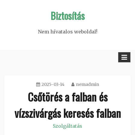
Skip
Biztosítás
to
content
Nem hívatalos weboldal!
2025-03-14
nemadmin
Csőtörés a falban és
vízszivárgás keresés falban
Szolgáltatás