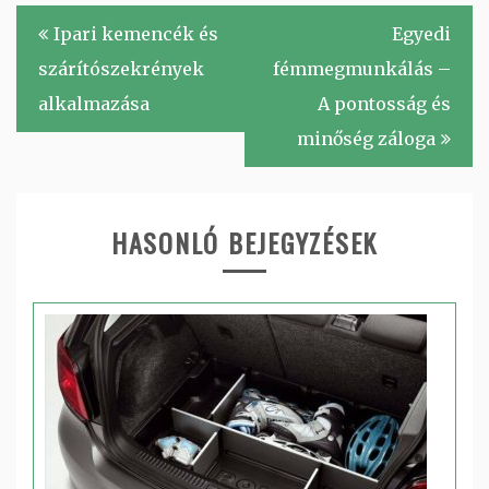
Bejegyzés
Ipari kemencék és
Egyedi
navigáció
szárítószekrények
fémmegmunkálás –
alkalmazása
A pontosság és
minőség záloga
HASONLÓ BEJEGYZÉSEK