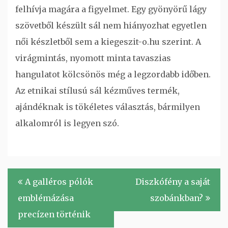
felhívja magára a figyelmet. Egy gyönyörű lágy
szövetből készült sál nem hiányozhat egyetlen
női készletből sem a kiegeszit-o.hu szerint. A
virágmintás, nyomott minta tavaszias
hangulatot kölcsönös még a legzordabb időben.
Az etnikai stílusú sál kézműves termék,
ajándéknak is tökéletes választás, bármilyen
alkalomról is legyen szó.
Bejegyzés
A galléros pólók
Diszkófény a saját
navigáció
emblémázása
szobánkban?
precízen történik