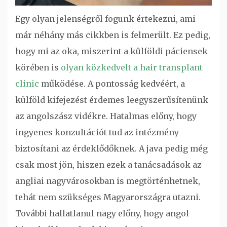
Egy olyan jelenségről fogunk értekezni, ami
már néhány más cikkben is felmerült. Ez pedig,
hogy mi az oka, miszerint a külföldi páciensek
körében is
olyan közkedvelt a hair transplant
clinic
működése. A pontosság kedvéért, a
külföld kifejezést érdemes leegyszerűsítenünk
az angolszász vidékre. Hatalmas előny, hogy
ingyenes konzultációt tud az intézmény
biztosítani az érdeklődőknek. A java pedig még
csak most jön, hiszen ezek a tanácsadások az
angliai nagyvárosokban is megtörténhetnek,
tehát nem szükséges Magyarországra utazni.
További hallatlanul nagy előny, hogy angol