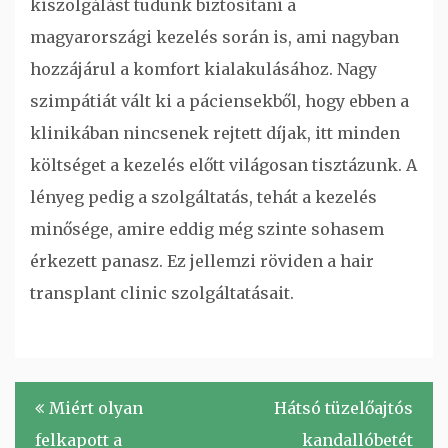
kiszolgálást tudunk biztosítani a
magyarországi kezelés során is, ami nagyban
hozzájárul a komfort kialakulásához. Nagy
szimpátiát vált ki a páciensekből, hogy ebben a
klinikában nincsenek rejtett díjak, itt minden
költséget a kezelés előtt világosan tisztázunk. A
lényeg pedig a szolgáltatás, tehát a kezelés
minősége, amire eddig még szinte sohasem
érkezett panasz. Ez jellemzi röviden a hair
transplant clinic szolgáltatásait.
Bejegyzés
Miért olyan
Hátsó tüzelőajtós
navigáció
felkapott a
kandallóbetét