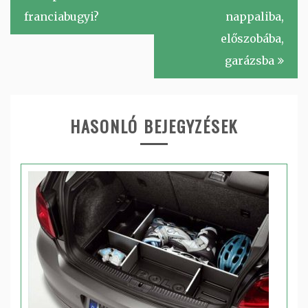
franciabugyi?
nappaliba,
előszobába,
garázsba
HASONLÓ BEJEGYZÉSEK