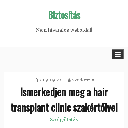
Skip
Biztosítás
to
content
Nem hívatalos weboldal!
2019-09-27
Szerkeszto
Ismerkedjen meg a hair
transplant clinic szakértőivel
Szolgáltatás