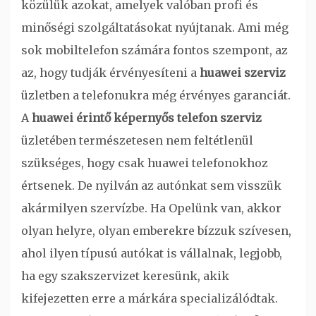
közülük azokat, amelyek valóban profi és
minőségi szolgáltatásokat nyújtanak. Ami még
sok mobiltelefon számára fontos szempont, az
az, hogy tudják érvényesíteni a
huawei szerviz
üzletben a telefonukra még érvényes garanciát.
A
huawei érintő képernyős telefon szerviz
üzletében természetesen nem feltétlenül
szükséges, hogy csak huawei telefonokhoz
értsenek. De nyilván az autónkat sem visszük
akármilyen szervízbe.
Ha Opelünk van, akkor
olyan helyre, olyan emberekre bízzuk szívesen,
ahol ilyen típusú autókat is vállalnak, legjobb,
ha egy szakszervizet keresünk, akik
kifejezetten erre a márkára specializálódtak.