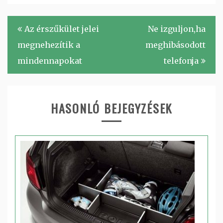
Bejegyzés
Az érszűkület jelei
Ne izguljon,ha
navigáció
megnehezítik a
meghibásodott
mindennapokat
telefonja
HASONLÓ BEJEGYZÉSEK