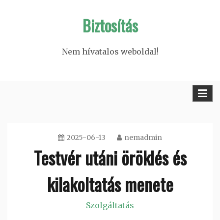
Skip
Biztosítás
to
content
Nem hívatalos weboldal!
2025-06-13
nemadmin
Testvér utáni öröklés és
kilakoltatás menete
Szolgáltatás